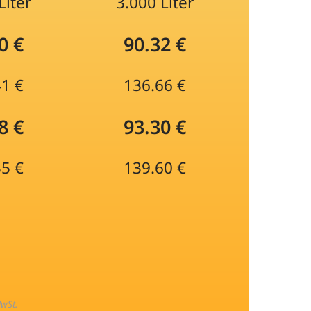
Liter
3.000 Liter
0 €
90.32 €
41 €
136.66 €
8 €
93.30 €
35 €
139.60 €
MwSt.