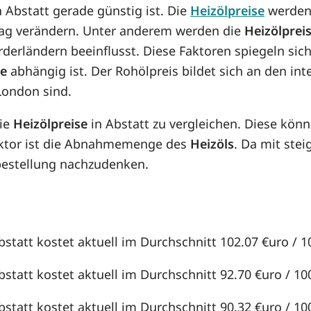
n Abstatt gerade günstig ist. Die
Heizölpreise
werden 
n Tag verändern. Unter anderem werden die
Heizölprei
örderländern beeinflusst. Diese Faktoren spiegeln sic
se
abhängig ist. Der Rohölpreis bildet sich an den in
London sind.
die
Heizölpreise
in Abstatt zu vergleichen. Diese kö
aktor ist die Abnahmemenge des
Heizöls
. Da mit st
lbestellung nachzudenken.
bstatt kostet aktuell im Durchschnitt 102.07 €uro / 10
bstatt kostet aktuell im Durchschnitt 92.70 €uro / 100
bstatt kostet aktuell im Durchschnitt 90.32 €uro / 100