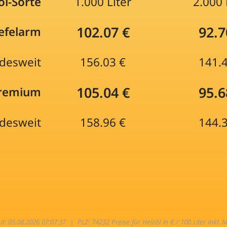
öl-Sorte
1.000 Liter
2.000 
102.07 €
92.7
efelarm
desweit
156.03 €
141.
105.04 €
95.6
Premium
desweit
158.96 €
144.
nd: 05.08.2026 07:07:37 |
PLZ: 74232 Preise für Heizöl in € / 100 Liter inkl. 