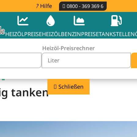
Hilfe
0800 - 369 369 6
HEIZÖLPREISE
HEIZÖL
BENZINPREISE
TANKSTELLEN
Heizöl-Preisrechner
 -
Schließen
ig tanken