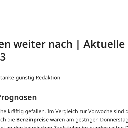
en weiter nach | Aktuelle
23
tanke-günstig Redaktion
 Prognosen
he kräftig gefallen. Im Vergleich zur Vorwoche sind 
uch die
Benzinpreise
waren am gestrigen Donnerstag g
iesel an den heimischen Zapfsäulen im bundesweiten 