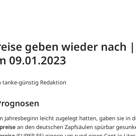
reise geben wieder nach |
m 09.01.2023
 tanke-günstig Redaktion
 Prognosen
 Jahresbeginn leicht zugelegt hatten, gaben sie in 
preise
an den deutschen Zapfsäulen spürbar gesunke
preise
(SUPER E5) gingen um rund einen Cent je Liter