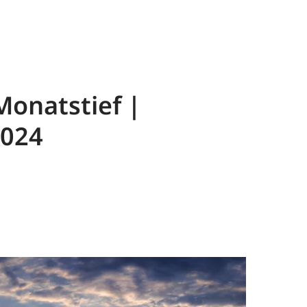
Monatstief |
2024